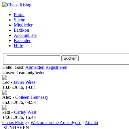
Portal
Suche
Mitglieder
Lexikon
Accountliste
Kalender
Hilfe
Hallo, Gast!
Anmelden
Registrieren
Unsere Teammitglieder
Leo •
Javier Pérez
10.06.2026, 19:04
Alex •
Colleen Hennessy
26.02.2026, 08:58
ketti •
Carley West
14.07.2026, 16:48
Chaos Rising
›
Welcome to the Apocalypse
›
Atlanta
SUNHAVEN